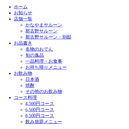
ホーム
お知らせ
店舗一覧
かなやまサルーン
那古野サルーン
那古野サルーン・別邸
お品書き
名物のおでん
旬の逸品
一品料理・お食事
お持ち帰りメニュー
お飲み物
日本酒
焼酎
その他のお飲み物
コース料理
4,500円コース
6,500円コース
8,500円コース
飲み放題メニュー