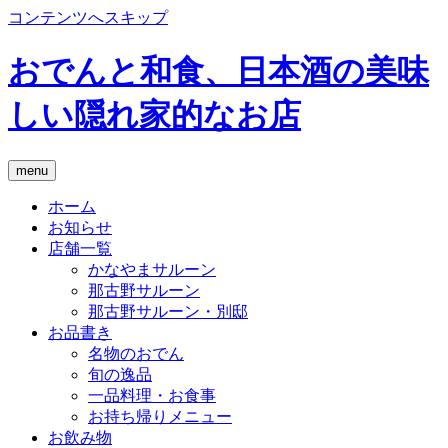
コンテンツへスキップ
おでんと和食、日本酒の美味
しい隠れ家的なお店
menu
ホーム
お知らせ
店舗一覧
かなやまサルーン
那古野サルーン
那古野サルーン・別邸
お品書き
名物のおでん
旬の逸品
一品料理・お食事
お持ち帰りメニュー
お飲み物