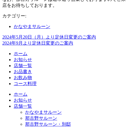
店をお待ちしております。
カテゴリー:
かなやまサルーン
2024年5月20日（月）より定休日変更のご案内
投
2024年9月より定休日変更のご案内
稿
ホーム
ナ
お知らせ
ビ
店舗一覧
お品書き
ゲ
お飲み物
ー
コース料理
シ
ホーム
お知らせ
ョ
店舗一覧
ン
かなやまサルーン
那古野サルーン
那古野サルーン・別邸