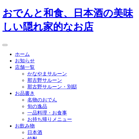
コ
おでんと和食、日本酒の美味
ン
テ
しい隠れ家的なお店
ン
ツ
へ
menu
ス
ホーム
キ
お知らせ
ッ
店舗一覧
プ
かなやまサルーン
那古野サルーン
那古野サルーン・別邸
お品書き
名物のおでん
旬の逸品
一品料理・お食事
お持ち帰りメニュー
お飲み物
日本酒
焼酎