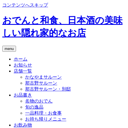
コンテンツへスキップ
おでんと和食、日本酒の美味
しい隠れ家的なお店
menu
ホーム
お知らせ
店舗一覧
かなやまサルーン
那古野サルーン
那古野サルーン・別邸
お品書き
名物のおでん
旬の逸品
一品料理・お食事
お持ち帰りメニュー
お飲み物