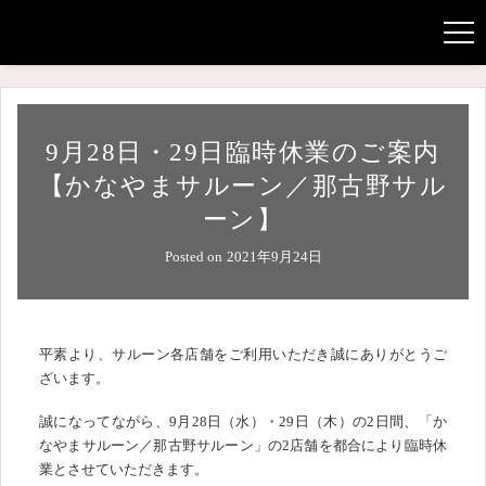
コ
ン
men
テ
ン
ツ
へ
9月28日・29日臨時休業のご案内
ス
キ
【かなやまサルーン／那古野サル
ッ
ーン】
プ
Posted on
2021年9月24日
平素より、サルーン各店舗をご利用いただき誠にありがとうご
ざいます。
誠になってながら、9月28日（水）・29日（木）の2日間、「か
なやまサルーン／那古野サルーン」の2店舗を都合により臨時休
業とさせていただきます。