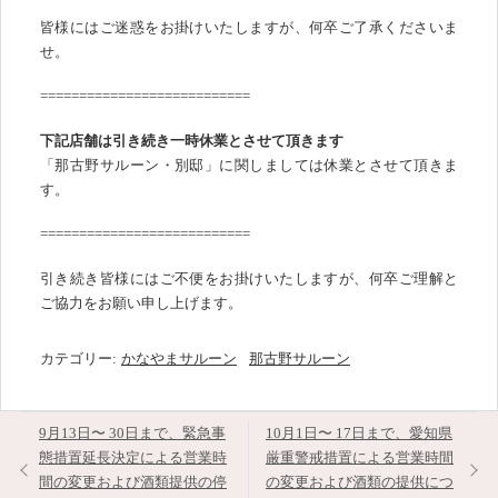
皆様にはご迷惑をお掛けいたしますが、何卒ご了承くださいま
せ。
===========================
下記店舗は引き続き一時休業とさせて頂きます
「那古野サルーン・別邸」に関しましては休業とさせて頂きま
す。
===========================
引き続き皆様にはご不便をお掛けいたしますが、何卒ご理解と
ご協力をお願い申し上げます。
カテゴリー:
かなやまサルーン
那古野サルーン
投
9月13日〜 30日まで、緊急事
10月1日〜 17日まで、愛知県
稿
態措置延長決定による営業時
厳重警戒措置による営業時間
ナ
間の変更および酒類提供の停
の変更および酒類の提供につ
ビ